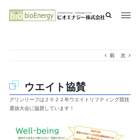
Skip
to
content
前
次
ウエイト協賛
グリンリーフは２０２２年ウエイトリフティング競技
選抜大会に協賛しています！